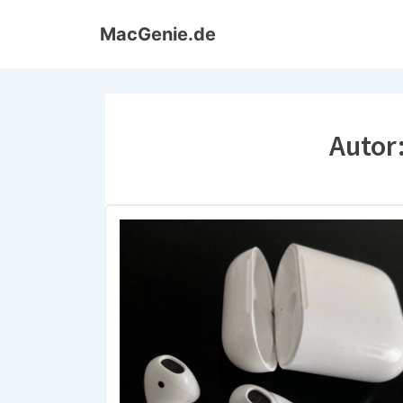
↓
MacGenie.de
Zum
Inhalt
Autor