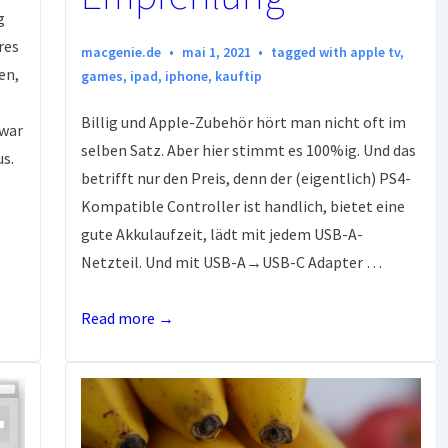
g
res
macgenie.de
mai 1, 2021
tagged with
apple tv
,
en,
games
,
ipad
,
iphone
,
kauftip
Billig und Apple-Zubehör hört man nicht oft im
 war
selben Satz. Aber hier stimmt es 100%ig. Und das
s.
betrifft nur den Preis, denn der (eigentlich) PS4-
Kompatible Controller ist handlich, bietet eine
gute Akkulaufzeit, lädt mit jedem USB-A-
Netzteil. Und mit USB-A→USB-C Adapter …
Billiger
Read more →
Game-
Controller
für
Apple-