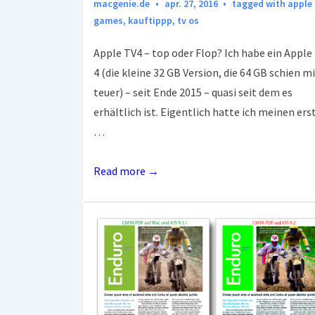
macgenie.de
apr. 27, 2016
tagged with
apple 
games
,
kauftippp
,
tv os
Apple TV4 – top oder Flop? Ich habe ein Apple
4 (die kleine 32 GB Version, die 64 GB schien mi
teuer) – seit Ende 2015 – quasi seit dem es
erhältlich ist. Eigentlich hatte ich meinen ers
…
Apple
Read more →
TV4
Top
oder
Flop?