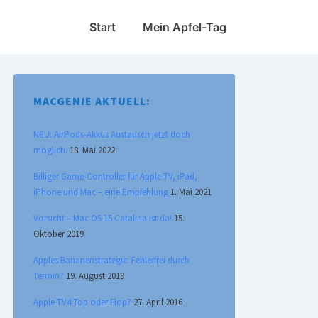
Hauptnavigation
Start
Mein Apfel-Tag
MACGENIE AKTUELL:
NEU: AirPods-Akkus Austausch jetzt doch
möglich.
18. Mai 2022
Billiger Game-Controller für Apple-TV, iPad,
iPhone und Mac – eine Empfehlung
1. Mai 2021
Vorsicht – Mac OS 15 Catalina ist da!
15.
Oktober 2019
Apples Bananenstrategie: Fehlerfrei durch
Termin?
19. August 2019
Apple TV4 Top oder Flop?
27. April 2016