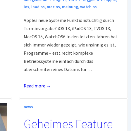
ios
,
ipad os
,
mac os
,
meinung
,
watch os
Apples neue Systeme Funktionstüchtig durch
Terminvorgabe? iOS 13, iPadOS 13, TVOS 13,
MacOS 15, WatchOS6 In den letzten Jahren hat
sich immer wieder gezeigt, wie unsinnig es ist,
Programme – erst recht komplexe
Betriebssysteme einfach durch das
überschreiten eines Datums für …
Apples
Read more →
Bananenstrategie:
Fehlerfrei
news
durch
Termin?
Geheimes Feature