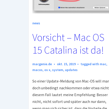
news
Vorsicht – Mac OS
15 Catalina ist da!
macgenie.de
okt. 15, 2019
tagged with
mac
,
macos
,
os x
,
system
,
updates
So einer Update-Meldung von Mac-OS will ma
doch unbedingt nachkommen oder etwa nicht
diesem Fall lautet meine Empfehlung: Besser
nicht, nicht sofort und später auch nur dann,
wenn man sich sicher ist, dass die Vorteile die