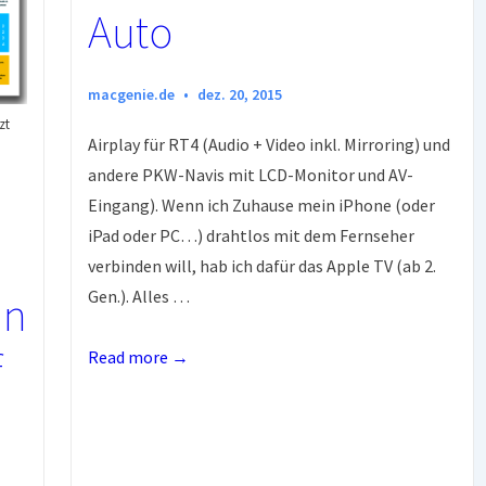
Auto
macgenie.de
dez. 20, 2015
zt
Airplay für RT4 (Audio + Video inkl. Mirroring) und
andere PKW-Navis mit LCD-Monitor und AV-
Eingang). Wenn ich Zuhause mein iPhone (oder
iPad oder PC…) drahtlos mit dem Fernseher
verbinden will, hab ich dafür das Apple TV (ab 2.
Gen.). Alles …
in
f
AirPlay
Read more →
WiFi
Adapter
(Audio+Video)
für’s