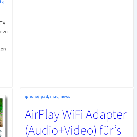
tv
,
Feature
in
iOS
 TV
9.3
r zu
–
richtiges
ten
CMYK
+
RGB-
Farbprofile
iphone/ipad
,
mac
,
news
AirPlay WiFi Adapter
(Audio+Video) für’s