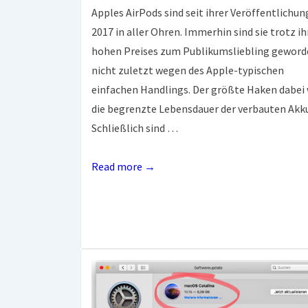
Apples AirPods sind seit ihrer Veröffentlichun
2017 in aller Ohren. Immerhin sind sie trotz ih
hohen Preises zum Publikumsliebling geword
nicht zuletzt wegen des Apple-typischen
einfachen Handlings. Der größte Haken dabei
die begrenzte Lebensdauer der verbauten Akku
Schließlich sind …
NEU:
Read more →
AirPods-
Akkus
Austausch
jetzt
doch
möglich.