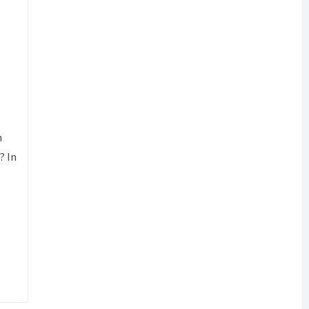
n
? In