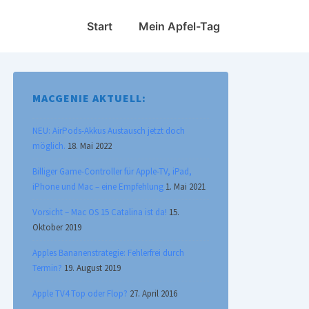
Hauptnavigation
Start
Mein Apfel-Tag
MACGENIE AKTUELL:
NEU: AirPods-Akkus Austausch jetzt doch
möglich.
18. Mai 2022
Billiger Game-Controller für Apple-TV, iPad,
iPhone und Mac – eine Empfehlung
1. Mai 2021
Vorsicht – Mac OS 15 Catalina ist da!
15.
Oktober 2019
Apples Bananenstrategie: Fehlerfrei durch
Termin?
19. August 2019
Apple TV4 Top oder Flop?
27. April 2016