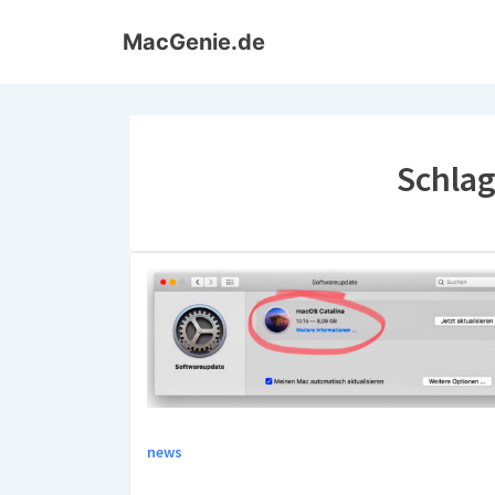
↓
MacGenie.de
Zum
Inhalt
Schla
news