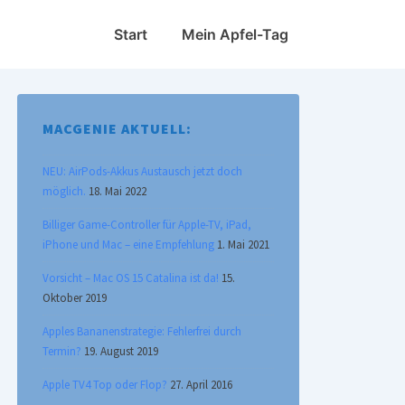
Hauptnavigation
Start
Mein Apfel-Tag
MACGENIE AKTUELL:
NEU: AirPods-Akkus Austausch jetzt doch
möglich.
18. Mai 2022
Billiger Game-Controller für Apple-TV, iPad,
iPhone und Mac – eine Empfehlung
1. Mai 2021
Vorsicht – Mac OS 15 Catalina ist da!
15.
Oktober 2019
Apples Bananenstrategie: Fehlerfrei durch
Termin?
19. August 2019
Apple TV4 Top oder Flop?
27. April 2016