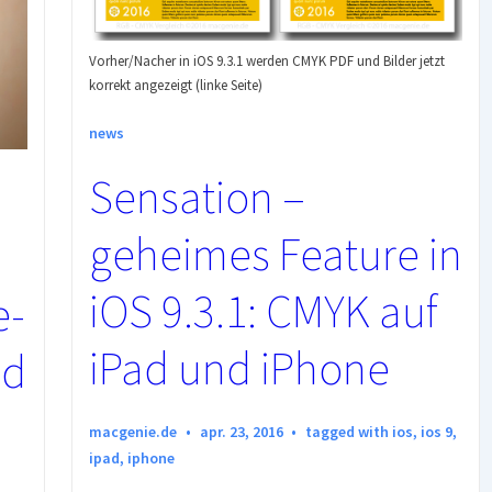
Vorher/Nacher in iOS 9.3.1 werden CMYK PDF und Bilder jetzt
korrekt angezeigt (linke Seite)
news
Sensation –
geheimes Feature in
iOS 9.3.1: CMYK auf
e-
iPad und iPhone
nd
macgenie.de
apr. 23, 2016
tagged with
ios
,
ios 9
,
ipad
,
iphone