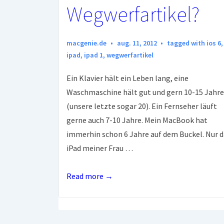
Wegwerfartikel?
macgenie.de
aug. 11, 2012
tagged with
ios 6
,
ipad
,
ipad 1
,
wegwerfartikel
Ein Klavier hält ein Leben lang, eine
Waschmaschine hält gut und gern 10-15 Jahre
(unsere letzte sogar 20). Ein Fernseher läuft
gerne auch 7-10 Jahre. Mein MacBook hat
immerhin schon 6 Jahre auf dem Buckel. Nur d
iPad meiner Frau …
Das
Read more →
iPad
–
ein