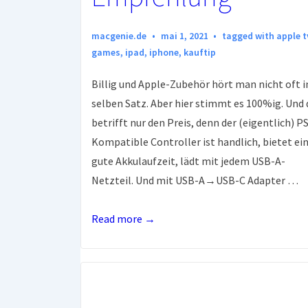
macgenie.de
mai 1, 2021
tagged with
apple t
games
,
ipad
,
iphone
,
kauftip
Billig und Apple-Zubehör hört man nicht oft 
selben Satz. Aber hier stimmt es 100%ig. Und 
betrifft nur den Preis, denn der (eigentlich) P
Kompatible Controller ist handlich, bietet ei
gute Akkulaufzeit, lädt mit jedem USB-A-
Netzteil. Und mit USB-A→USB-C Adapter …
Billiger
Read more →
Game-
Controller
für
Apple-