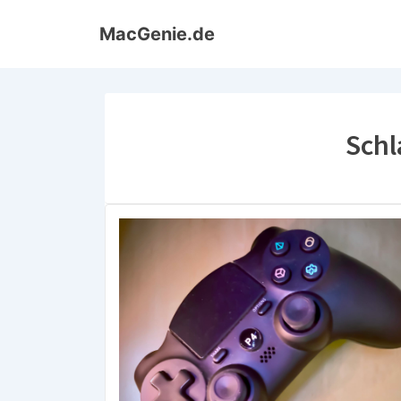
↓
MacGenie.de
Zum
Inhalt
Schl