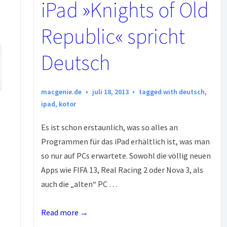
iPad »Knights of Old
Republic« spricht
Deutsch
macgenie.de
juli 18, 2013
tagged with
deutsch
,
ipad
,
kotor
Es ist schon erstaunlich, was so alles an
Programmen für das iPad erhältlich ist, was man
so nur auf PCs erwartete. Sowohl die völlig neuen
Apps wie FIFA 13, Real Racing 2 oder Nova 3, als
auch die „alten“ PC …
iPad
Read more →
»Knights