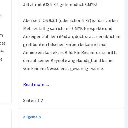
Jetzt mit iOS 9.3.1 geht endlich CMYK!
v
,
Aber seit iOS 9.3.1 (oder schon 9.3?) ist das vorbei.
Mehr zufällig sah ich mir CMYK Prospekte und
im
Anzeigen auf dem iPad an, doch statt der üblichen
das
grellbunten falschen Farben bekam ich auf
S4-
Anhieb ein korrektes Bild. Ein Riesenfortschritt,
ne
der auf keiner Keynote angekündigt und bisher
von keinem Newsdienst gewürdigt wurde.
Read more →
Seiten:
1
2
allgemein