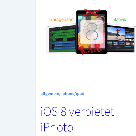
TV,
iPad,
iPhone
und
Mac
–
eine
Empfehlung
allgemein
,
iphone/ipad
iOS 8 verbietet
iPhoto