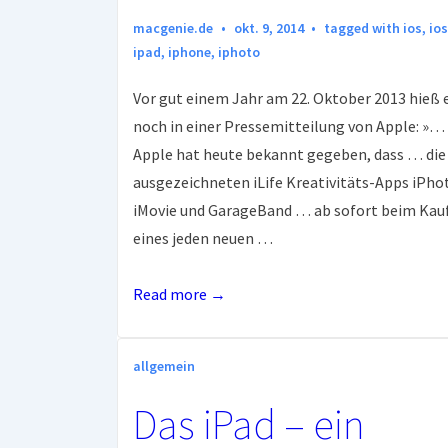
macgenie.de
okt. 9, 2014
tagged with
ios
,
ios
ipad
,
iphone
,
iphoto
Vor gut einem Jahr am 22. Oktober 2013 hieß 
noch in einer Pressemitteilung von Apple: »…
Apple hat heute bekannt gegeben, dass … die
ausgezeichneten iLife Kreativitäts-Apps iPho
iMovie und GarageBand … ab sofort beim Kau
eines jeden neuen …
iOS
Read more →
8
verbietet
allgemein
iPhoto
Das iPad – ein