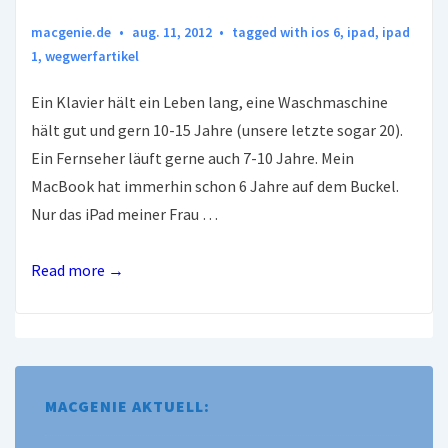
macgenie.de
aug. 11, 2012
tagged with
ios 6
,
ipad
,
ipad
1
,
wegwerfartikel
Ein Klavier hält ein Leben lang, eine Waschmaschine
hält gut und gern 10-15 Jahre (unsere letzte sogar 20).
Ein Fernseher läuft gerne auch 7-10 Jahre. Mein
MacBook hat immerhin schon 6 Jahre auf dem Buckel.
Nur das iPad meiner Frau …
Das
Read more →
iPad
–
ein
Wegwerfartikel?
MACGENIE AKTUELL: