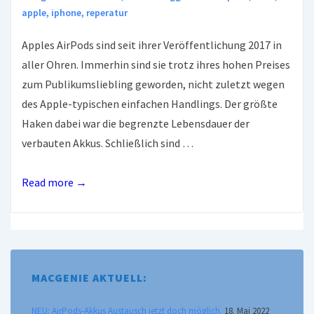
apple
,
iphone
,
reperatur
Apples AirPods sind seit ihrer Veröffentlichung 2017 in
aller Ohren. Immerhin sind sie trotz ihres hohen Preises
zum Publikumsliebling geworden, nicht zuletzt wegen
des Apple-typischen einfachen Handlings. Der größte
Haken dabei war die begrenzte Lebensdauer der
verbauten Akkus. Schließlich sind …
NEU:
Read more →
AirPods-
Akkus
Austausch
jetzt
MACGENIE AKTUELL:
doch
möglich.
NEU: AirPods-Akkus Austausch jetzt doch möglich.
18. Mai 2022