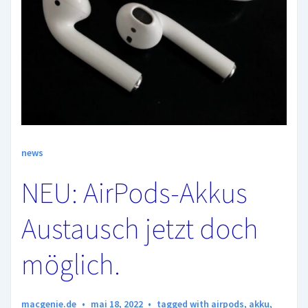
news
NEU: AirPods-Akkus
Austausch jetzt doch
möglich.
macgenie.de
mai 18, 2022
tagged with
airpods
,
akku
,