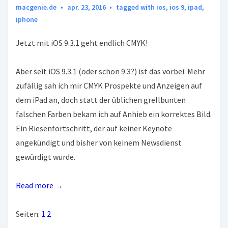
macgenie.de
apr. 23, 2016
tagged with
ios
,
ios 9
,
ipad
,
iphone
Jetzt mit iOS 9.3.1 geht endlich CMYK!
Aber seit iOS 9.3.1 (oder schon 9.3?) ist das vorbei. Mehr
zufällig sah ich mir CMYK Prospekte und Anzeigen auf
dem iPad an, doch statt der üblichen grellbunten
falschen Farben bekam ich auf Anhieb ein korrektes Bild.
Ein Riesenfortschritt, der auf keiner Keynote
angekündigt und bisher von keinem Newsdienst
gewürdigt wurde.
Read more →
Seiten:
1
2