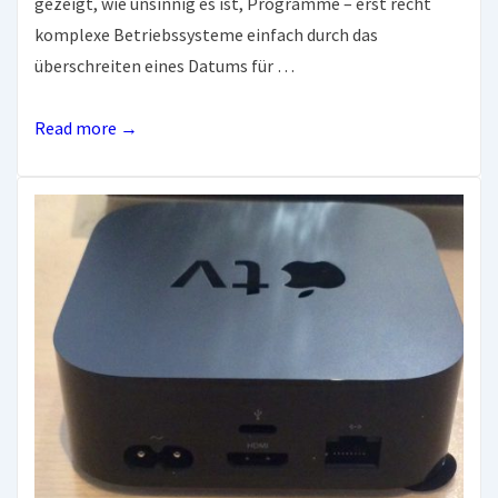
gezeigt, wie unsinnig es ist, Programme – erst recht
komplexe Betriebssysteme einfach durch das
überschreiten eines Datums für …
Apples
Read more →
Bananenstrategie:
Fehlerfrei
durch
Termin?