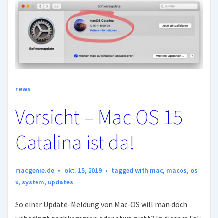
für
Apple-
TV,
iPad,
iPhone
und
news
Mac
–
Vorsicht – Mac OS 15
eine
Empfehlung
Catalina ist da!
macgenie.de
okt. 15, 2019
tagged with
mac
,
macos
,
os
x
,
system
,
updates
So einer Update-Meldung von Mac-OS will man doch
unbedingt nachkommen oder etwa nicht? In diesem Fall