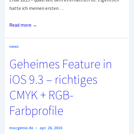
hatte ich meinen ersten …
Apple
Read more →
TV4
Top
news
oder
Flop?
Geheimes Feature in
iOS 9.3 – richtiges
CMYK + RGB-
Farbprofile
macgenie.de
apr. 26, 2016