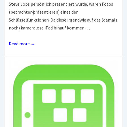
Steve Jobs persönlich präsentiert wurde, waren Fotos
(betrachten⁄präsentieren) eines der
Schlüsselfunktionen. Da diese irgendwie auf das (damals
noch) kameralose iPad hinauf kommen …
iOS
Read more →
9.2
macht
iPhones
fit
für
Kamera-
Import
(auch
mit
alten