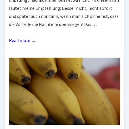
lautet meine Empfehlung: Besser nicht, nicht sofort
und später auch nur dann, wenn man sich sicher ist, dass
die Vorteile die Nachteile überwiegen! Das …
Vorsicht
Read more →
–
Mac
OS
15
Catalina
ist
da!