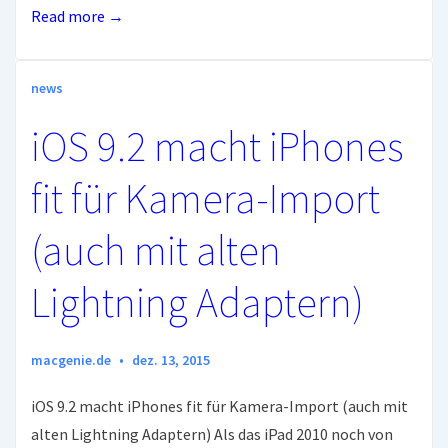
AirPlay
Read more →
WiFi
Adapter
news
(Audio+Video)
für’s
iOS 9.2 macht iPhones
Auto
fit für Kamera-Import
(auch mit alten
Lightning Adaptern)
macgenie.de
dez. 13, 2015
iOS 9.2 macht iPhones fit für Kamera-Import (auch mit
alten Lightning Adaptern) Als das iPad 2010 noch von