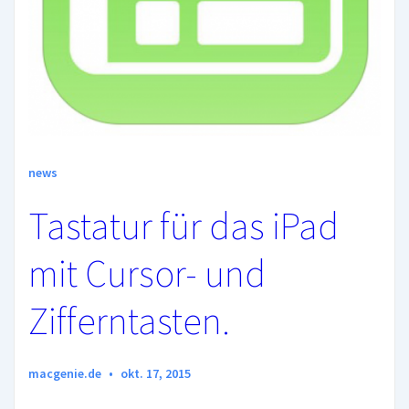
Lightning
Adaptern)
news
Tastatur für das iPad
mit Cursor- und
Zifferntasten.
macgenie.de
okt. 17, 2015