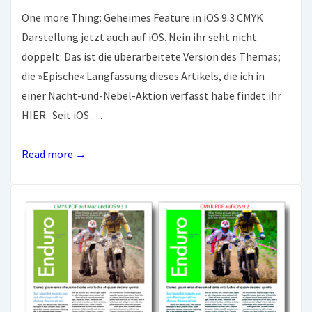
One more Thing: Geheimes Feature in iOS 9.3 CMYK
Darstellung jetzt auch auf iOS. Nein ihr seht nicht
doppelt: Das ist die überarbeitete Version des Themas;
die »Epische« Langfassung dieses Artikels, die ich in
einer Nacht-und-Nebel-Aktion verfasst habe findet ihr
HIER. Seit iOS …
Geheimes
Read more →
Feature
in
iOS
9.3
–
richtiges
CMYK
+