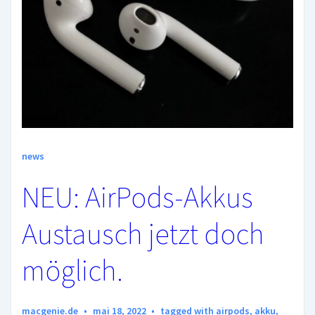
news
NEU: AirPods-Akkus
Austausch jetzt doch
möglich.
macgenie.de
mai 18, 2022
tagged with
airpods
,
akku
,