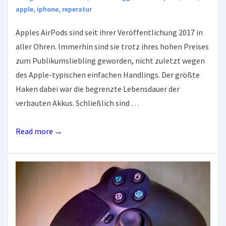
apple
,
iphone
,
reperatur
Apples AirPods sind seit ihrer Veröffentlichung 2017 in
aller Ohren. Immerhin sind sie trotz ihres hohen Preises
zum Publikumsliebling geworden, nicht zuletzt wegen
des Apple-typischen einfachen Handlings. Der größte
Haken dabei war die begrenzte Lebensdauer der
verbauten Akkus. Schließlich sind …
NEU:
Read more →
AirPods-
Akkus
Austausch
jetzt
doch
möglich.