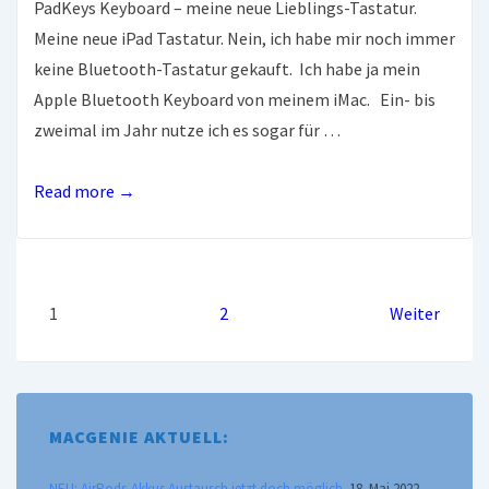
PadKeys Keyboard – meine neue Lieblings-Tastatur.
Meine neue iPad Tastatur. Nein, ich habe mir noch immer
keine Bluetooth-Tastatur gekauft. Ich habe ja mein
Apple Bluetooth Keyboard von meinem iMac. Ein- bis
zweimal im Jahr nutze ich es sogar für …
Tastatur
Read more →
für
das
iPad
Seitennummerierung
mit
1
2
Weiter
Cursor-
der
und
Zifferntasten.
Beiträge
MACGENIE AKTUELL:
NEU: AirPods-Akkus Austausch jetzt doch möglich.
18. Mai 2022