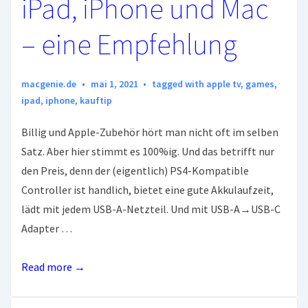
iPad, iPhone und Mac
– eine Empfehlung
macgenie.de
mai 1, 2021
tagged with
apple tv
,
games
,
ipad
,
iphone
,
kauftip
Billig und Apple-Zubehör hört man nicht oft im selben
Satz. Aber hier stimmt es 100%ig. Und das betrifft nur
den Preis, denn der (eigentlich) PS4-Kompatible
Controller ist handlich, bietet eine gute Akkulaufzeit,
lädt mit jedem USB-A-Netzteil. Und mit USB-A→USB-C
Adapter …
Billiger
Read more →
Game-
Controller