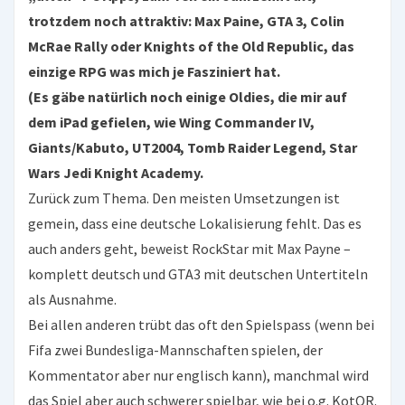
trotzdem noch attraktiv: Max Paine, GTA 3, Colin
McRae Rally oder Knights of the Old Republic, das
einzige RPG was mich je Fasziniert hat.
(Es gäbe natürlich noch einige Oldies, die mir auf
dem iPad gefielen, wie Wing Commander IV,
Giants/Kabuto, UT2004, Tomb Raider Legend, Star
Wars Jedi Knight Academy.
Zurück zum Thema. Den meisten Umsetzungen ist
gemein, dass eine deutsche Lokalisierung fehlt. Das es
auch anders geht, beweist RockStar mit Max Payne –
komplett deutsch und GTA3 mit deutschen Untertiteln
als Ausnahme.
Bei allen anderen trübt das oft den Spielspass (wenn bei
Fifa zwei Bundesliga-Mannschaften spielen, der
Kommentator aber nur englisch kann), manchmal wird
das Spiel aber auch schwerer spielbar, wie bei o.g. KotOR.