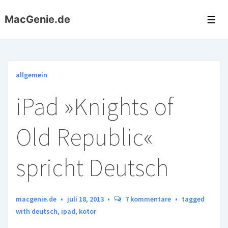
↓
MacGenie.de
Zum
Me
Inhalt
allgemein
iPad »Knights of
Old Republic«
spricht Deutsch
macgenie.de
juli 18, 2013
7 kommentare
tagged
with
deutsch
,
ipad
,
kotor