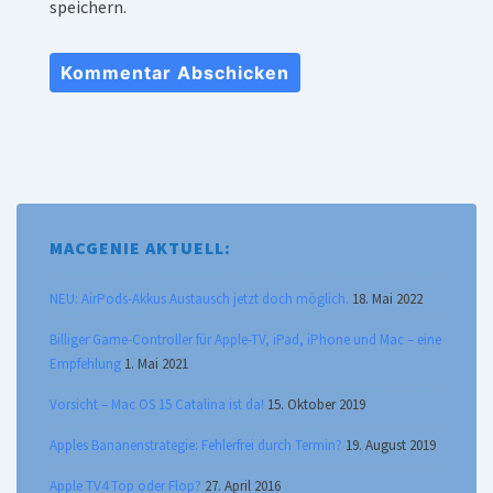
speichern.
MACGENIE AKTUELL:
NEU: AirPods-Akkus Austausch jetzt doch möglich.
18. Mai 2022
Billiger Game-Controller für Apple-TV, iPad, iPhone und Mac – eine
Empfehlung
1. Mai 2021
Vorsicht – Mac OS 15 Catalina ist da!
15. Oktober 2019
Apples Bananenstrategie: Fehlerfrei durch Termin?
19. August 2019
Apple TV4 Top oder Flop?
27. April 2016