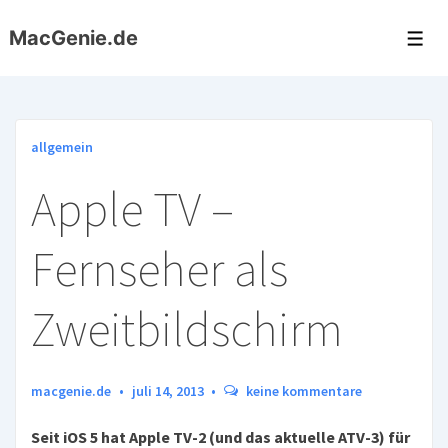
↓
MacGenie.de
Zum
Me
Inhalt
allgemein
Apple TV –
Fernseher als
Zweitbildschirm
macgenie.de
juli 14, 2013
keine kommentare
Seit iOS 5 hat Apple TV-2 (und das aktuelle ATV-3) für