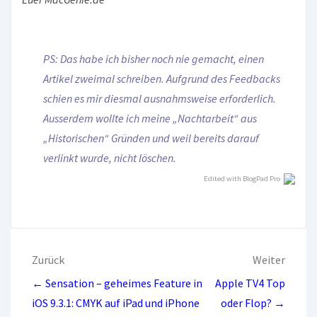
PS: Das habe ich bisher noch nie gemacht, einen
Artikel zweimal schreiben. Aufgrund des Feedbacks
schien es mir diesmal ausnahmsweise erforderlich.
Ausserdem wollte ich meine „Nachtarbeit“ aus
„Historischen“ Gründen und weil bereits darauf
verlinkt wurde, nicht löschen.
Edited with BlogPad Pro
Beitragsnavigation
Zurück
Weiter
← Sensation – geheimes Feature in
Apple TV4 Top
iOS 9.3.1: CMYK auf iPad und iPhone
oder Flop? →