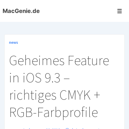
↓
MacGenie.de
Zum
Me
Inhalt
news
Geheimes Feature
in iOS 9.3 –
richtiges CMYK +
RGB-Farbprofile