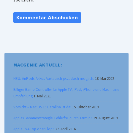
MACGENIE AKTUELL:
NEU: AirPods-Akkus Austausch jetzt doch möglich.
18. Mai 2022
Billiger Game-Controller für Apple-TV, iPad, iPhone und Mac – eine
Empfehlung
1. Mai 2021
Vorsicht – Mac OS 15 Catalina ist da!
15. Oktober 2019
Apples Bananenstrategie: Fehlerfrei durch Termin?
19. August 2019
Apple TV4 Top oder Flop?
27. April 2016